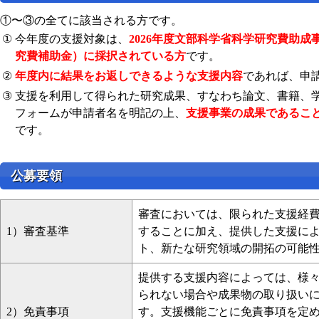
①〜③の全てに該当される方です。
①
今年度の支援対象は、
2026年度文部科学省科学研究費助
究費補助金）に採択されている方
です。
②
年度内に結果をお返しできるような支援内容
であれば、申
③
支援を利用して得られた研究成果、すなわち論文、書籍、
フォームが申請者名を明記の上、
支援事業の成果であるこ
です。
公募要領
審査においては、限られた支援経
1）審査基準
することに加え、提供した支援に
ト、新たな研究領域の開拓の可能
提供する支援内容によっては、様
られない場合や成果物の取り扱い
2）免責事項
す。支援機能ごとに免責事項を定