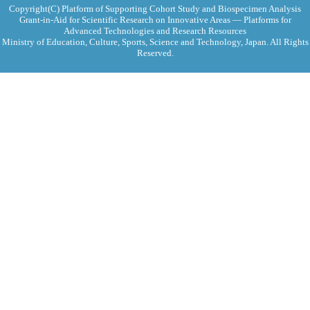
Copyright(C) Platform of Supporting Cohort Study and Biospecimen Analysis
Grant-in-Aid for Scientific Research on Innovative Areas ― Platforms for
Advanced Technologies and Research Resources
Ministry of Education, Culture, Sports, Science and Technology, Japan. All Rights
Reserved.