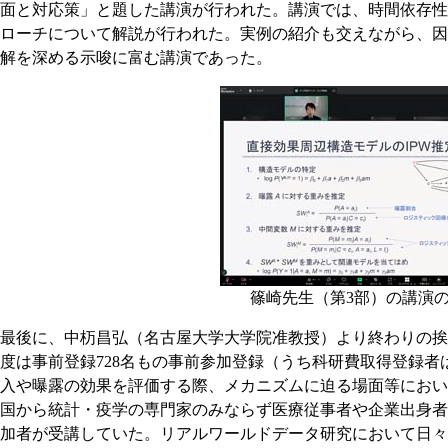
面と対応策」と題した講演が行われた。講演では、時間依存性
ローチについて解説が行われた。実例の紹介も交えながら、因
解を深める示唆に富む講演であった。
篠崎先生（第3部）の講演の
最後に、中杤昌弘（名古屋大学大学院准教授）より終わりの挨
度は事前登録728名もの事前参加登録（うち科研費取得登録者は
入や曝露の効果を評価する際、メカニズムに迫る場面等におい
国から統計・疫学の専門家のみならず医療従事者や企業出身者
加者が受講していた。リアルワールドデータ研究において日々