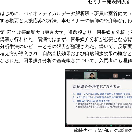
セミナー発表関係者
はじめに、バイオメディカルデータ解析班・班員の室谷健太（久
する概要と支援応募の方法、本セミナーの講師の紹介等が行わ
第1部では篠崎智大（東京大学）准教授より「因果媒介分析（
講演が行われた。講演ではまず、因果媒介分析が必要となる背
分析手法のレビューとその限界が整理された。続いて、反事実
考え方が導入され、自然直接効果および自然間接効果の概念と
なされた。因果媒介分析の基礎概念について、入門者にも理解
篠崎先生（第1部）の講演の